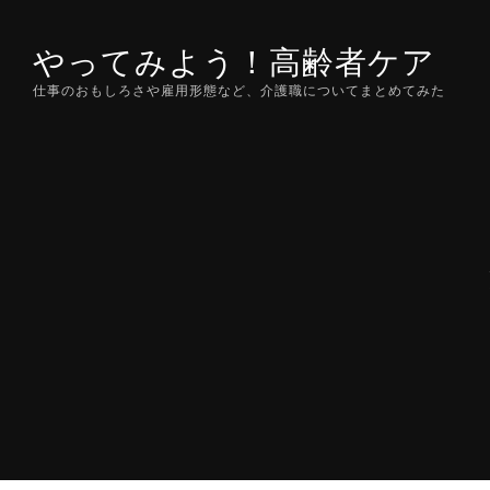
Skip
to
やってみよう！高齢者ケア
content
仕事のおもしろさや雇用形態など、介護職についてまとめてみた