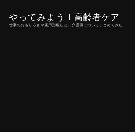
Skip
to
やってみよう！高齢者ケア
content
仕事のおもしろさや雇用形態など、介護職についてまとめてみた